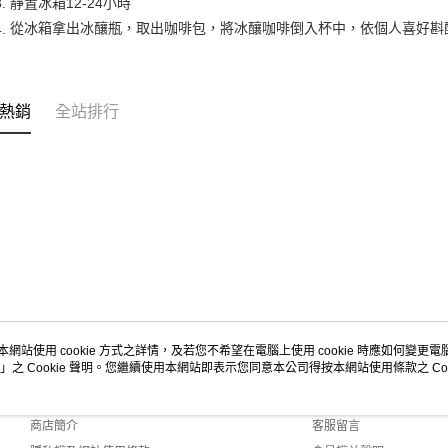
 3. 靜置冰箱12-24小時
從冰箱拿出冰釀瓶，取出咖啡包，將冰釀咖啡倒入杯中，依個人喜好斟酌
4.
熱銷
全站排行
本網站使用 cookie 方式之詳情，及若您不希望在電腦上使用 cookie 時應如何變更電腦的
」之 Cookie 聲明。您繼續使用本網站即表示您同意本公司得按本網站使用條款之 Coo
關於我們
客服資訊
品牌故事
購物說明
商店簡介
客服留言