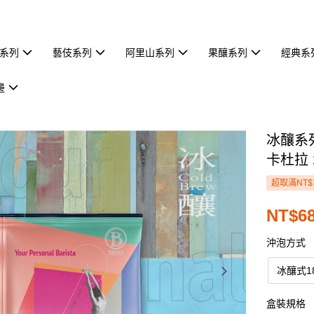
系列
藝伎系列
阿里山系列
果釀系列
經典系
邊
冰釀系
卡杜拉 
超取滿NT$
NT$68
沖泡方式
冰釀式1
盒裝規格