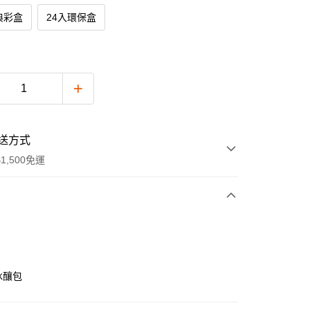
典彩盒
24入環保盒
送方式
1,500免運
次付款
冰釀包