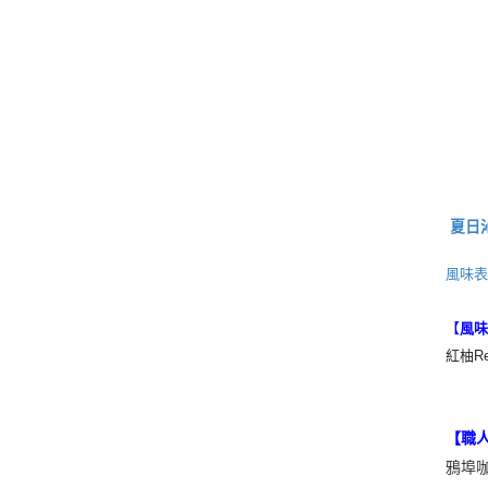
夏日
風味
【
風
紅柚Re
【職
鴉埠咖