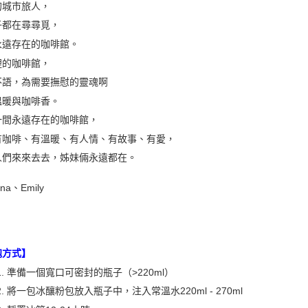
的城市旅人，
子都在尋尋覓，
永遠存在的咖啡館。
裡的咖啡館，
不語，為需要撫慰的靈魂啊
溫暖與咖啡香。
一間永遠存在的咖啡館，
有咖啡、有溫暖、有人情、有故事、有愛，
人們來來去去，姊妹倆永遠都在。
na、Emily
泡方式】
p 1. 準備一個寬口可密封的瓶子（>220ml）
p 2. 將一包冰釀粉包放入瓶子中，注入常溫水220ml - 270ml