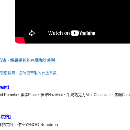
沁涼，解暑提神的冰釀咖啡系列
表現更鮮明，長時間萃取的奔放香氣
味描述】
d Pomelo、蜜李Pluot、榛果Hazelnut、牛奶巧克力Milk Chocolate、焦糖Cara
人烘焙】
啡烘焙工作室YABOO Roasteria