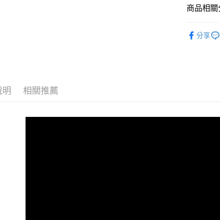
運送方式
商品相關分
付款後全
經典系列
分享
每筆NT$1
所有商品
付款後7-1
每筆NT$1
一般宅配
說明
相關推薦
每筆NT$1
離島宅配
每筆NT$2
付款後門
免運費
國家/地區