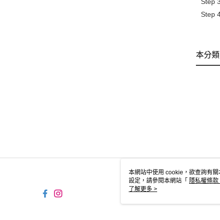
Step
Step 
本分類
本網站中使用 cookie，欲查詢有關
設定，請參閱本網站「
隱私權條款
使用 cookie。
了解更多 >