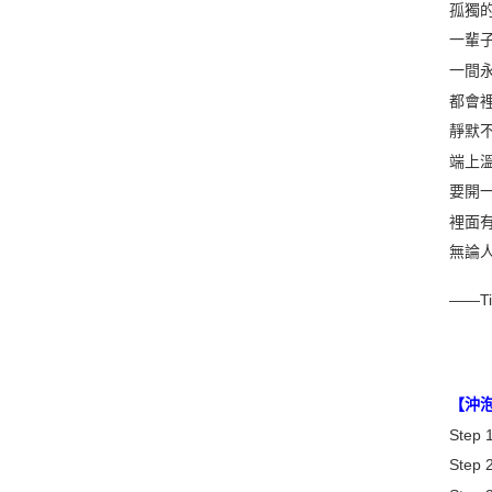
孤獨
一輩
一間
都會
靜默
端上
要開
裡面
無論
——Ti
【沖
Ste
Ste