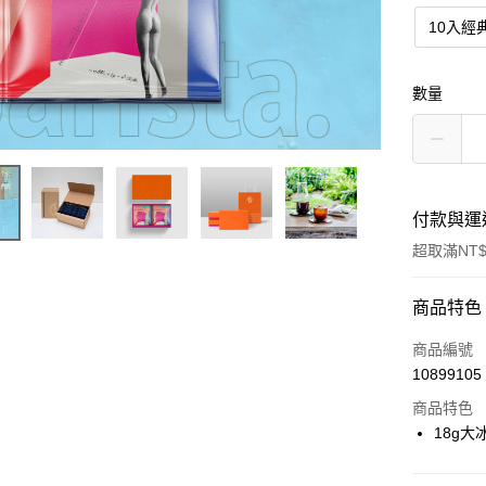
10入經
數量
付款與運
超取滿NT$
付款方式
商品特色
信用卡一
商品編號
10899105
LINE Pay
商品特色
Apple Pay
18g大