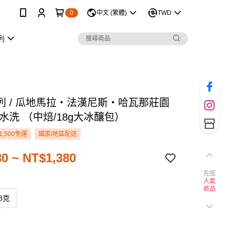
0
中文 (繁體)
TWD
列
列 / 瓜地馬拉‧法漢尼斯‧哈瓦那莊園
水洗 （中焙/18g大冰釀包）
1,500免運
國家/地區配送
0 ~ NT$1,380
先逛
人氣
商品
8克