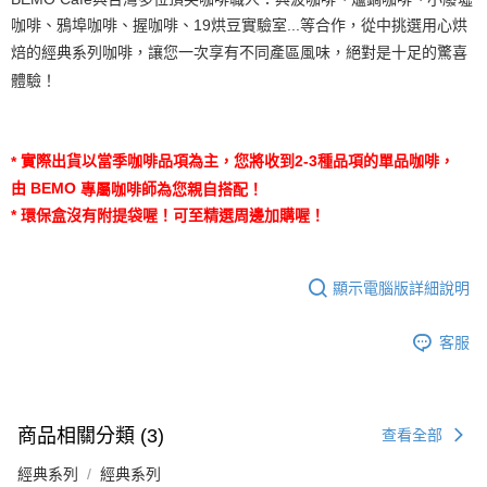
咖啡
、鴉埠咖啡
、握咖啡、19烘豆實驗室
...等合作，從中挑選用心烘
焙的經典系列咖啡，讓您一次享有不同產區風味，絕對是十足的驚喜
體驗！
實際出貨以當季咖啡品項為主，您將收到
2-3
種品項的單品咖啡，
*
由
BEMO
專屬咖啡師為您親自搭配！
*
環保盒沒有附提袋喔
！可至精選周邊加購喔！
顯示電腦版詳細說明
客服
商品相關分類 (3)
查看全部
經典系列
經典系列