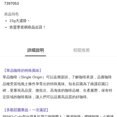
LINE Pay
7397053
Apple Pay
商品特色
15g大濾掛。
運送方式
依當季官網商品出貨！
付款後全家取貨
每筆NT$150，滿NT$1,500(含以上)免運費
付款後7-11取貨
詳細說明
相關推薦
每筆NT$150，滿NT$1,500(含以上)免運費
一般宅配運費
【單品咖啡的特殊風味】
每筆NT$150，滿NT$1,500(含以上)免運費
單品咖啡（SIngle Origin）可以追溯源頭，了解咖啡來源，品嘗咖啡
離島宅配運費
品種受當地風土條件孕育出的特殊風味。知名莊園為了維護莊園口
每筆NT$230，滿NT$2,000(含以上)免運費
碑，更重視高品質、微批次、高海拔的咖啡品種、生產履歷，保有特
定區域的咖啡風味，讓人們可以品嘗高品質的好咖啡。
付款後門市自取
免運費
多款莊園單品，一次滿足】
【
國家/地區配送
查看運費
BEMO Café
與台灣多位頂尖咖啡職人：興波咖啡、爐鍋咖啡、小廢墟