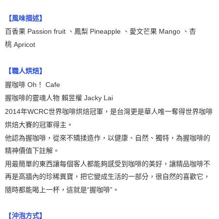
【風味描述】
百香果
Passion fruit
、鳳梨
Pineapple
、愛文芒果
Mango
、杏
桃
Apricot
職人烘焙】
【
握咖啡
Oh
！
Cafe
握咖啡的靈魂人物
賴昱權
Jacky L
ai
2014
年
WCRC
世界咖啡烘焙冠軍，是台灣更是華人唯一奪得世界咖啡
烘焙大賽的冠軍得主。
他認為握咖啡，從來不矯揉造作，以健康、自然、獨特，為握咖啡的
精神價值下註解。
用最簡單的東西讓每個客人都能夠感受到咖啡的美好，讓精品咖啡不
再是高牆內的珍稀異寶，把它變成生活的一部分，很自然的喜歡它，
隨時都能喝上一杯，這就是“握咖啡”。
沖泡方式】
【