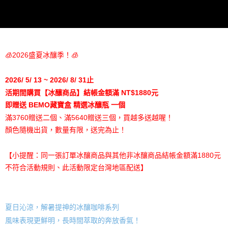
🧊2026盛夏冰釀季！🧊
2026/ 5/ 13 ~ 2026/ 8/ 31止
活期間購買【冰釀商品】結帳金額滿 NT$1880元
即贈送 BEMO藏寶盒 精選冰釀瓶 一個
滿3760贈送二個、滿5640贈送三個，買越多送越喔！
顏色隨機出貨，數量有限，送完為止！
【小提醒：同一張訂單冰釀商品與其他非冰釀商品結帳金額滿1880元
不符合活動規則、此活動限定台灣地區配送】
夏日沁涼，解暑提神的冰釀咖啡系列
風味表現更鮮明，長時間萃取的奔放香氣！