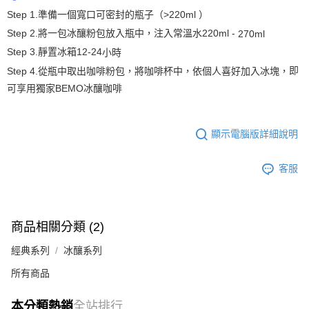
Step 1.
準備一個寬口可密封的瓶子（
>220ml
）
Step 2.
將一包冰釀粉包放入瓶中，注入常溫水220ml
-
270ml
Step 3.
靜置冰箱
12-24
小時
即
Step 4.
從瓶中取出咖啡粉包，將咖啡杯中，依個人喜好加入冰塊，
可享用獨家BEMO冰釀咖啡
顯示電腦版詳細說明
客服
商品相關分類 (2)
經典系列
冰釀系列
所有商品
本分類熱銷
全站排行